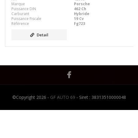
Marque
Porsche
Puissance DIN
462 Ch
Carburant
Hybride
Puissance Fiscale
19 Cv
Référence
Fg723
Detail
©Copyright 2026 -
GF AUTO 69
- Siret : 38313510000048