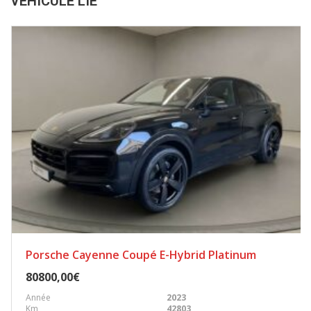
VÉHICULE LIÉ
Porsche Cayenne Coupé E-Hybrid Platinum
80800,00€
Année
2023
Km
42803