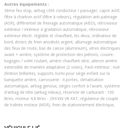
Autres équipements :
3ème feu stop, airbag côté conducteur / passager, capot actif,
filtre à charbon actif (filtre à odeurs), régulation anti-patinage
(ASR), différentiel de freinage automatique (ABD), rétroviseur
extérieur / intérieur à gradation automatique, rétroviseur
extérieur électr. réglable et chauffant, les deux, ordinateur de
bord, étriers de frein anodisés argent, allumage automatique
des feux de route, bas de caisse (aluminium), vitres électriques
avant + arrière, système de protection des piétons, couvre-
bagages / volet roulant, arrière chauffant vitre, aileron arrière
extensible de manière adaptative (2 voies), Pack intérieur : noir
(finition brillante), supports Isofix pour siège enfant sur la
banquette arrière, carrosserie : 4 portes, climatisation
automatique, airbag genoux, sièges confort à l'avant, système
d'airbag de tête (airbag rideau), réservoir de carburant : 100
litres, moteur 4,8 litres - 294 kW V8 KAT, régulateur de couple
de traînée moteur (MSR), frein de stationnement électrique,