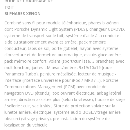
ROUE DE CHAUFFAGE DE
TOIT
BI PHARES XENON
Combiné sans fil pour module téléphonique, phares bi-xénon
dont Porsche Dynamic Light System (PDLS), changeur CD/DVD,
système de transport sur le toit, système d'aide à la conduite :
aide au stationnement avant et arrière, pack mémoire
conducteur, tapis de sol, porte-gobelet, hayon avec système
d'ouverture et de fermeture automatique, essuie-glace arrière,
pack mémoire confort, volant (sport/cuir lisse, 3 branches) avec
multifonction, jantes LM avant/arrière : 9x19/10x19 (roue
Panamera Turbo), peinture métallisée, lecteur de musique -
Interface (interface universelle pour iPod / MP3 / ...), Porsche
Communications Management (PCM) avec module de
navigation DVD (étendu), toit ouvrant électrique, airbag latéral
arrière, direction assistée plus (selon la vitesse), housse de siège
/ sellerie : cuir, sac à skis , Store de protection solaire sur la
lunette arrière, électrique, système audio BOSE,Vitrage arrière
obscurci (vitrage privacy), pré-installation du système de
localisation du véhicule