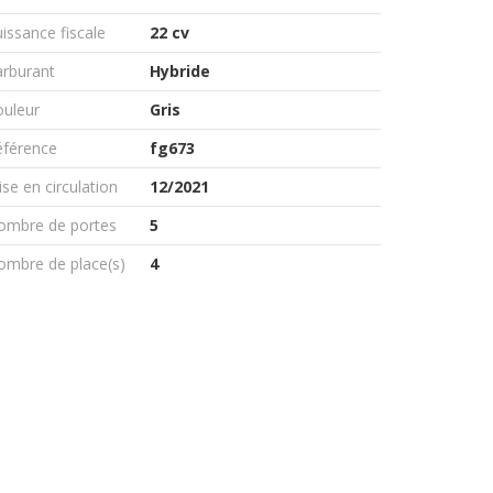
issance fiscale
22 cv
arburant
Hybride
ouleur
Gris
éférence
fg673
se en circulation
12/2021
ombre de portes
5
ombre de place(s)
4