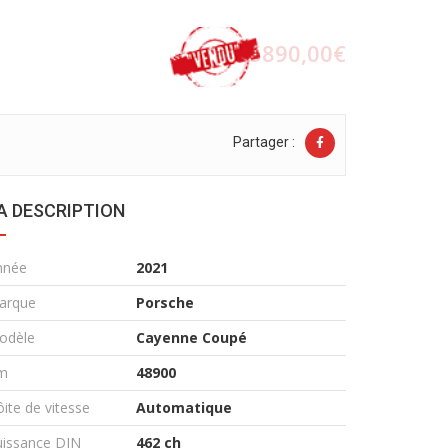
85890,00€
Partager :
A DESCRIPTION
nnée
2021
arque
Porsche
odèle
Cayenne Coupé
m
48900
ite de vitesse
Automatique
uissance DIN
462 ch