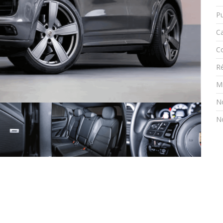
Pu
C
C
R
Mi
N
N