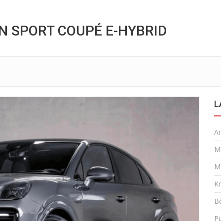
N SPORT COUPÉ E-HYBRID
L
A
M
M
K
Bô
P