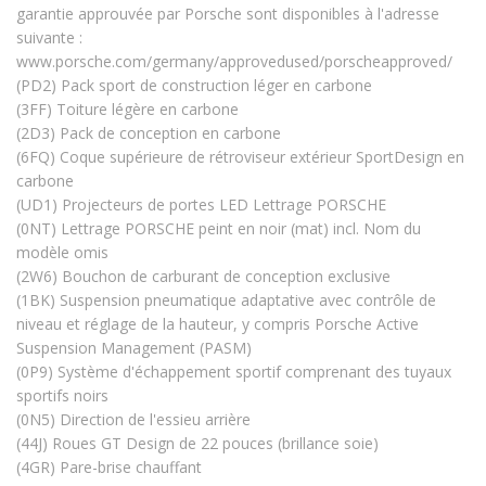
garantie approuvée par Porsche sont disponibles à l'adresse
suivante :
www.porsche.com/germany/approvedused/porscheapproved/
(PD2) Pack sport de construction léger en carbone
(3FF) Toiture légère en carbone
(2D3) Pack de conception en carbone
(6FQ) Coque supérieure de rétroviseur extérieur SportDesign en
carbone
(UD1) Projecteurs de portes LED Lettrage PORSCHE
(0NT) Lettrage PORSCHE peint en noir (mat) incl. Nom du
modèle omis
(2W6) Bouchon de carburant de conception exclusive
(1BK) Suspension pneumatique adaptative avec contrôle de
niveau et réglage de la hauteur, y compris Porsche Active
Suspension Management (PASM)
(0P9) Système d'échappement sportif comprenant des tuyaux
sportifs noirs
(0N5) Direction de l'essieu arrière
(44J) Roues GT Design de 22 pouces (brillance soie)
(4GR) Pare-brise chauffant