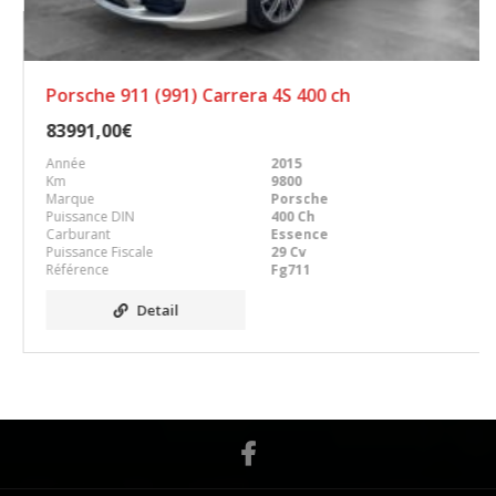
Porsche 911 (991) Carrera 4S 400 ch
83991,00€
Année
2015
Km
9800
Marque
Porsche
Puissance DIN
400 Ch
Carburant
Essence
Puissance Fiscale
29 Cv
Référence
Fg711
Detail