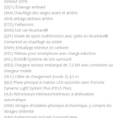
Ioniseur (2V4)
(QQ1) Éclairage ambiant
(4A4) Chauffage des sièges avant et arrière
(4X4) airbags latéraux arrière
(0TD) Paillassons
(6NN) toit ciel Alcantara®
(2ZF) Volant de sport multifonction avec jante en Alcantara®
Comprend un chauffage au volant
(5MH) Emballage intérieur en carbone
(9ZC) Plateau pour smartphone avec charge inductive
(9VL) BOSE® Système de son surround
(KB2) Chargeur secteur embarqué de 7,2 kW avec connexion au
chargeur mobile
(76 C) Câble de chargement (mode 3) 4,5 m
(8JU) Phare principal à matrice LED assombri avec Porsche
Dynamic Light System Plus (PDLS Plus)
(4L6) Rétroviseurs intérieurs/extérieurs à atténuation
automatique
(VW6) Vitrages d'isolation phonique et thermique, y compris les
vitrages d'intimité
(KA6) ParkAssistant incluant Surround View