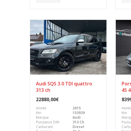
Audi SQ5 3.0 TDI quattro
Pors
313 ch
4S 4
22880,00€
839
Année
2015
Anné
Km
153929
Km
Marque
Audi
Marq
Puissance DIN
313 Ch
Puiss
Carburant
Diesel
Carb