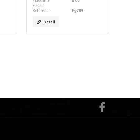
Puissance
8 Cv
Fiscale
Référence
Fg709
Detail