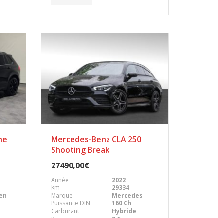
ne
Mercedes-Benz CLA 250
Shooting Break
27490,00€
Année
2022
Km
29334
en
Marque
Mercedes
Puissance DIN
160 Ch
Carburant
Hybride