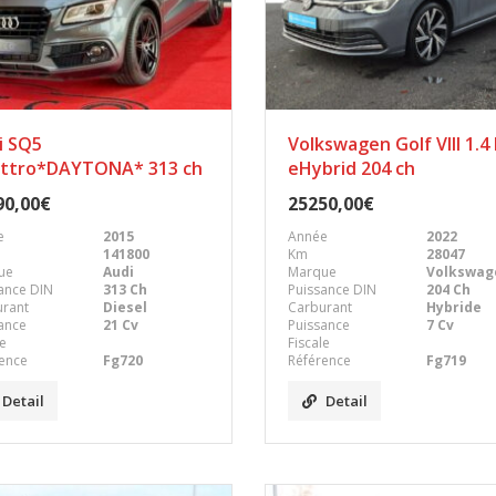
i SQ5
Volkswagen Golf VIII 1.4
ttro*DAYTONA* 313 ch
eHybrid 204 ch
90,00€
25250,00€
e
2015
Année
2022
141800
Km
28047
ue
Audi
Marque
Volkswag
ance DIN
313 Ch
Puissance DIN
204 Ch
urant
Diesel
Carburant
Hybride
ance
21 Cv
Puissance
7 Cv
le
Fiscale
ence
Fg720
Référence
Fg719
Detail
Detail