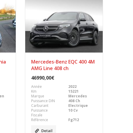
nia
Mercedes-Benz EQC 400 4M
AMG Line 408 ch
46990,00€
Année
2022
Km
15221
en
Marque
Mercedes
Puissance DIN
408 Ch
Carburant
Electrique
Puissance
10 Cv
Fiscale
Référence
Fg712
Detail