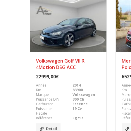
Volkswagen Golf VII R
Mer
4Motion DSG ACC
Pol
22999,00€
652
Année
2014
Anné
Km
83900
Km
Marque
Volkswagen
Marq
Puissance DIN
300 Ch
Puiss
Carburant
Essence
Carb
Puissance
19 Cv
Puiss
Fiscale
Fisca
Référence
Fg717
Référ
Detail