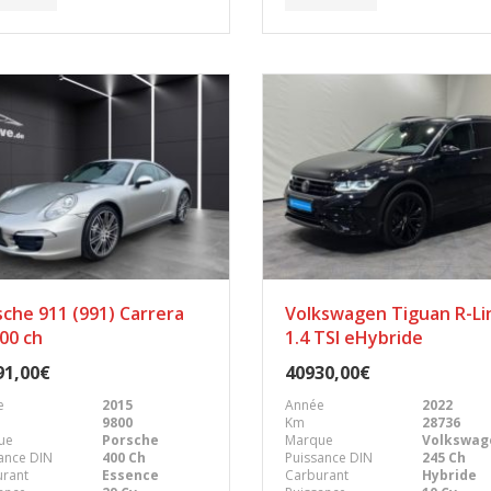
che 911 (991) Carrera
Volkswagen Tiguan R-Li
00 ch
1.4 TSI eHybride
91,00€
40930,00€
e
2015
Année
2022
9800
Km
28736
ue
Porsche
Marque
Volkswag
ance DIN
400 Ch
Puissance DIN
245 Ch
urant
Essence
Carburant
Hybride