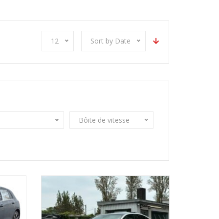
12
Sort by Date
Bôite de vitesse