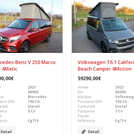
cedes-Benz V 250 Marco
Volkswagen T6.1 Califor
o 4Matic
Beach Camper 4Motion
90,00€
59290,00€
e
2021
Année
2022
68900
Km
88200
ue
Mercedes
Marque
Volkswag
ance DIN
190 Ch.
Puissance DIN
150 Ch
urant
Diesel
Carburant
Diesel
ance
8 Cv
Puissance
7 Cv
le
Fiscale
ence
Fg715
Référence
Fg714
Detail
Detail