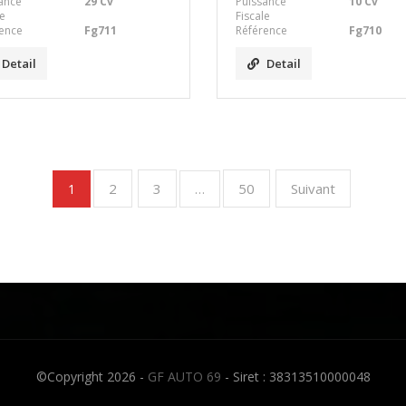
ance
29 Cv
Puissance
10 Cv
le
Fiscale
ence
Fg711
Référence
Fg710
Detail
Detail
2
3
50
Suivant
1
…
©Copyright 2026 -
GF AUTO 69
- Siret : 38313510000048