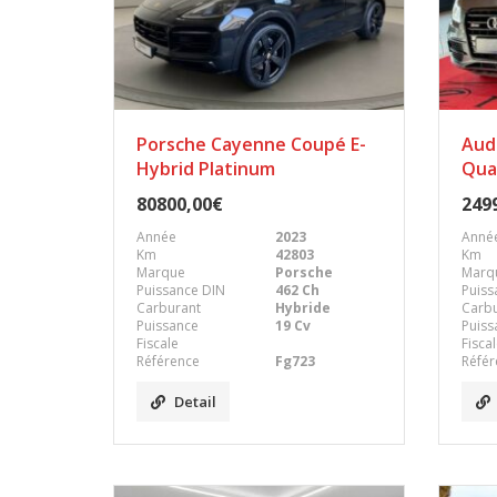
Porsche Cayenne Coupé E-
Aud
Hybrid Platinum
Qua
80800,00€
249
Année
2023
Anné
Km
42803
Km
Marque
Porsche
Marq
Puissance DIN
462 Ch
Puiss
Carburant
Hybride
Carb
Puissance
19 Cv
Puiss
Fiscale
Fisca
Référence
Fg723
Référ
Detail