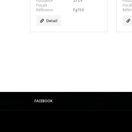
Puissance
21 Cv
Puiss
Fiscale
Fisca
Référence
Fg713
Référ
Detail
FACEBOOK