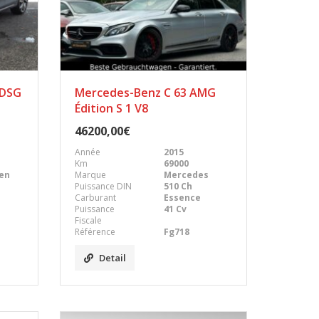
 DSG
Mercedes-Benz C 63 AMG
Édition S 1 V8
46200,00€
Année
2015
Km
69000
en
Marque
Mercedes
Puissance DIN
510 Ch
Carburant
Essence
Puissance
41 Cv
Fiscale
Référence
Fg718
Detail