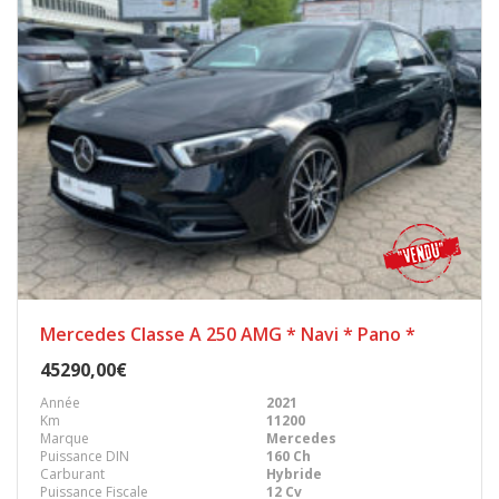
Mercedes Classe A 250 AMG * Navi * Pano *
45290,00€
Année
2021
Km
11200
Marque
Mercedes
Puissance DIN
160 Ch
Carburant
Hybride
Puissance Fiscale
12 Cv