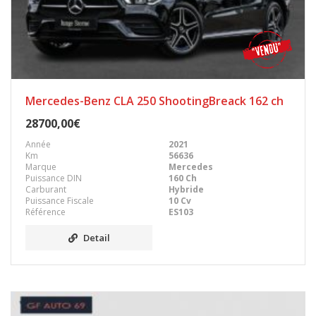
Mercedes-Benz CLA 250 ShootingBreack 162 ch
28700,00€
Année
2021
Km
56636
Marque
Mercedes
Puissance DIN
160 Ch
Carburant
Hybride
Puissance Fiscale
10 Cv
Référence
ES103
Detail