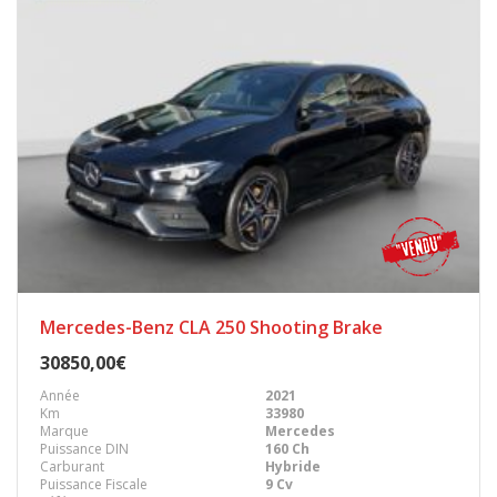
Mercedes-Benz CLA 250 Shooting Brake
30850,00€
Année
2021
Km
33980
Marque
Mercedes
Puissance DIN
160 Ch
Carburant
Hybride
Puissance Fiscale
9 Cv