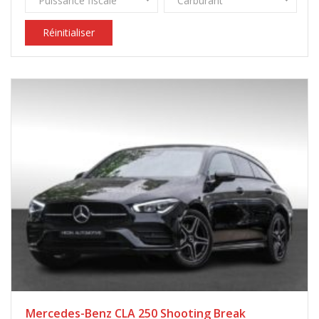
Puissance fiscale
Carburant
Réinitialiser
Mercedes-Benz CLA 250 Shooting Break