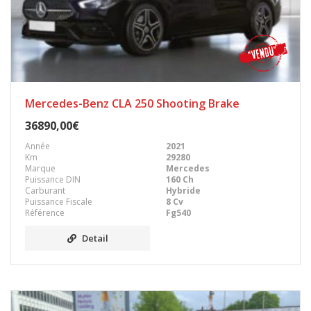
Mercedes-Benz CLA 250 Shooting Brake
36890,00€
Année
2021
Km
29280
Marque
Mercedes
Puissance DIN
160 Ch
Carburant
Hybride
Puissance Fiscale
8 Cv
Référence
Fg540
Detail