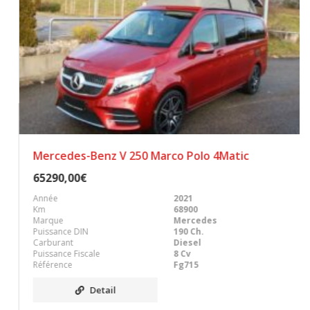
Mercedes-Benz V 250 Marco Polo 4Matic
65290,00€
Année
2021
Km
68900
Marque
Mercedes
Puissance DIN
190 Ch.
Carburant
Diesel
Puissance Fiscale
8 Cv
Référence
Fg715
Detail