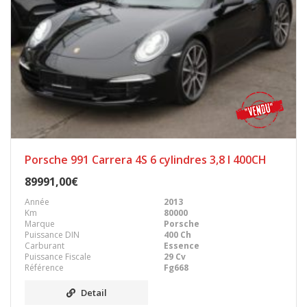
Porsche 991 Carrera 4S 6 cylindres 3,8 l 400CH
89991,00€
Année
2013
Km
80000
Marque
Porsche
Puissance DIN
400 Ch
Carburant
Essence
Puissance Fiscale
29 Cv
Référence
Fg668
Detail