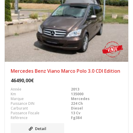
Mercedes Benz Viano Marco Polo 3.0 CDI Edition
46490,00€
Année
2013
Km
135000
Marque
Mercedes
Puissance DIN
224 Ch
Carburant
Diesel
Puissance Fiscale
13 Cv
Référence
Fg384
Detail