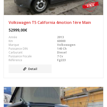
Volkswagen T5 California 4motion 1ère Main
52999,00€
Année
2013
Km
60000
Marque
Volkswagen
Puissance DIN
140 Ch
Carburant
Diesel
Puissance Fiscale
7 Cv
Référence
Fg223
Detail