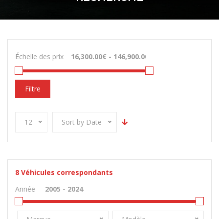
Échelle des prix
Filtre
12
Sort by Date
8
Véhicules correspondants
Année