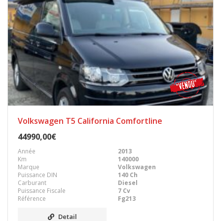
Volkswagen T5 California Comfortline
44990,00€
Année
2013
Km
140000
Marque
Volkswagen
Puissance DIN
140 Ch
Carburant
Diesel
Puissance Fiscale
7 Cv
Référence
Fg213
Detail