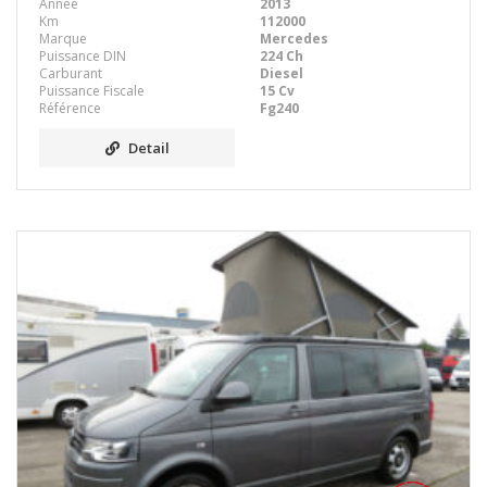
Année
2013
Km
112000
Marque
Mercedes
Puissance DIN
224 Ch
Carburant
Diesel
Puissance Fiscale
15 Cv
Référence
Fg240
Detail