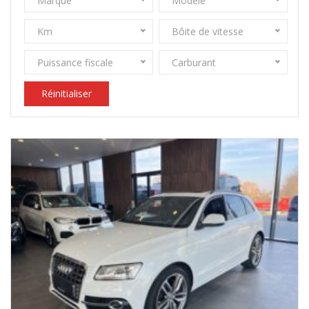
Marque
Modèle
Km
Bôite de vitesse
Puissance fiscale
Carburant
Réinitialiser