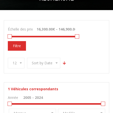
Échelle des prix
Filtre
12
Sort by Date
1
Véhicules correspondants
Année