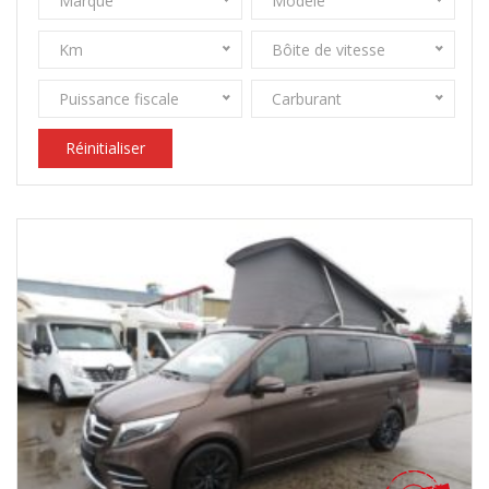
Marque
Modèle
Km
Bôite de vitesse
Puissance fiscale
Carburant
Réinitialiser