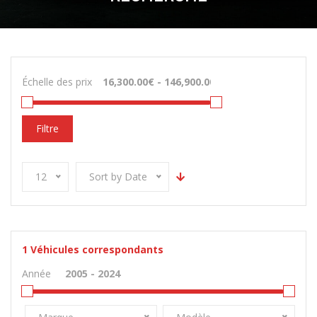
Échelle des prix
Filtre
12
Sort by Date
1
Véhicules correspondants
Année