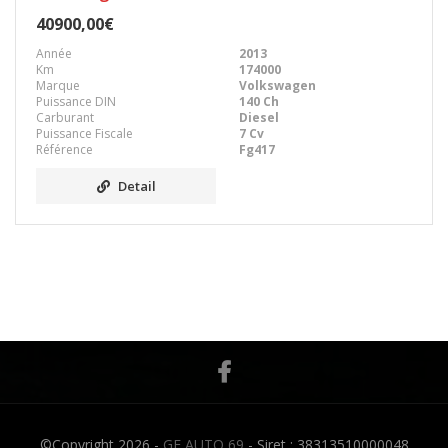
40900,00€
Année
2013
Km
174000
Marque
Volkswagen
Puissance DIN
140 Ch
Carburant
Diesel
Puissance Fiscale
7 Cv
Référence
Fg417
Detail
©Copyright 2026 -
GF AUTO 69
- Siret : 38313510000048