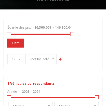
Échelle des prix
Filtre
12
Sort by Date
1
Véhicules correspondants
Année