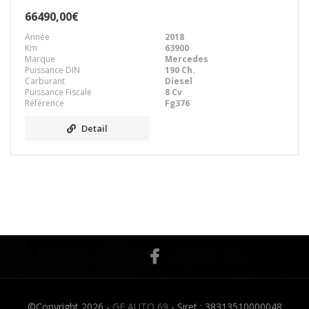
66490,00€
Année
2018
Km
63900
Marque
Mercedes
Puissance DIN
190 Ch.
Carburant
Diesel
Puissance Fiscale
8 Cv
Référence
Fg376
Detail
©Copyright 2026 -
GF AUTO 69
- Siret : 38313510000048