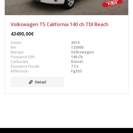
Volkswagen T5 California 140 ch TDI Beach
43490,00€
Année
2014
Km
133000
Marque
Volkswagen
Puissance DIN
140 Ch
Carburant
Diesel
Puissance Fiscale
7 Cv
Référence
Fg353
Detail