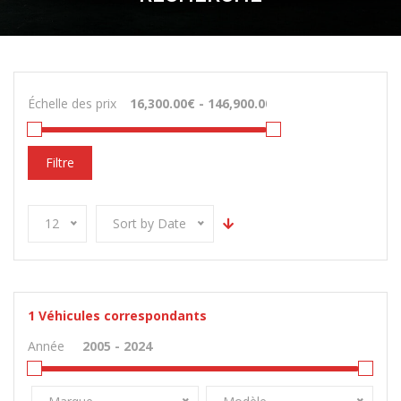
Échelle des prix
Filtre
12
Sort by Date
1
Véhicules correspondants
Année