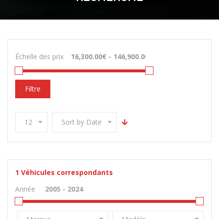
Échelle des prix
Filtre
12
Sort by Date
1
Véhicules correspondants
Année