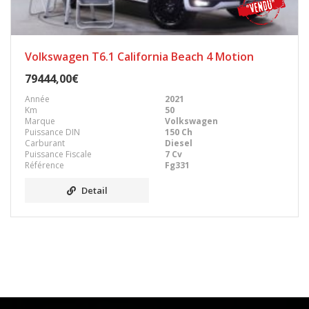
Volkswagen T6.1 California Beach 4 Motion
79444,00€
Année
2021
Km
50
Marque
Volkswagen
Puissance DIN
150 Ch
Carburant
Diesel
Puissance Fiscale
7 Cv
Référence
Fg331
Detail