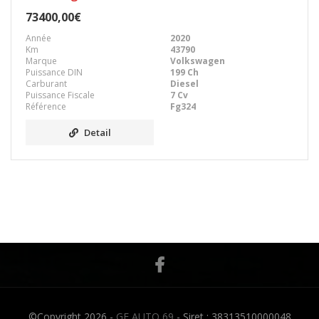
73400,00€
Année
2020
Km
43790
Marque
Volkswagen
Puissance DIN
199 Ch
Carburant
Diesel
Puissance Fiscale
7 Cv
Référence
Fg324
Detail
©Copyright 2026 -
GF AUTO 69
- Siret : 38313510000048