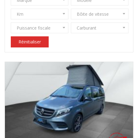
Marque
Modèle
Km
Bôite de vitesse
Puissance fiscale
Carburant
Réinitialiser