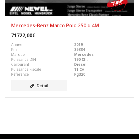
Mercedes-Benz Marco Polo 250 d 4M
71722,00€
Année
2019
Km
85334
Marque
Mercedes
Puissance DIN
190 Ch.
Carburant
Diesel
Puissance Fiscale
11 Cv
Référence
Fg320
Detail