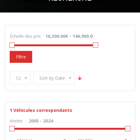
Échelle des prix
Filtre
12
Sort by Date
1
Véhicules correspondants
Année