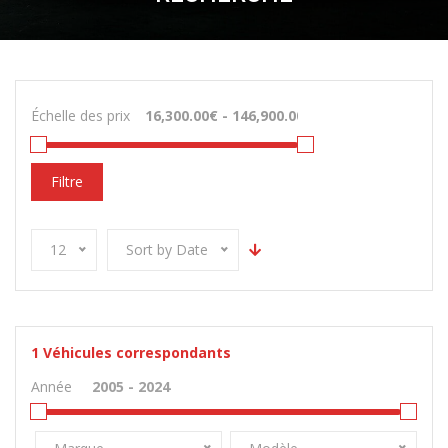
Échelle des prix
Filtre
12
Sort by Date
1
Véhicules correspondants
Année