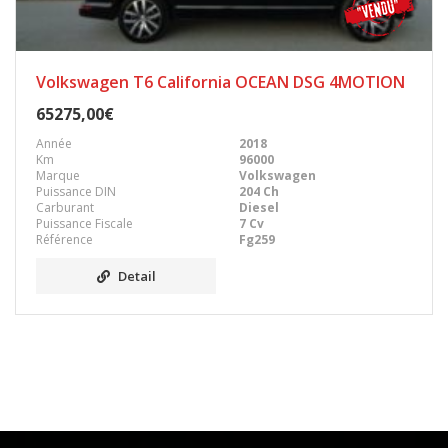
Volkswagen T6 California OCEAN DSG 4MOTION
65275,00€
Année
2018
Km
96000
Marque
Volkswagen
Puissance DIN
204 Ch
Carburant
Diesel
Puissance Fiscale
7 Cv
Référence
Fg259
Detail