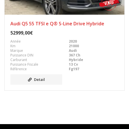
Audi Q5 55 TFSI e Q® S-Line Drive Hybride
52999,00€
Année
2020
Km
21000
Marque
Audi
Puissance DIN
367 Ch
Carburant
Hybride
Puissance Fiscale
13 Cv
Référence
Fg197
Detail