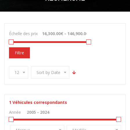
Échelle des prix
Filtre
12
Sort by Date
1
Véhicules correspondants
Année