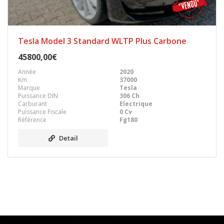
Tesla Model 3 Standard WLTP Plus Carbone
45800,00€
Année
2020
Km
37000
Marque
Tesla
Puissance DIN
306 Ch
Carburant
Electrique
Puissance Fiscale
0 Cv
Référence
Fg180
Detail