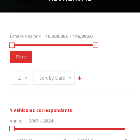
Échelle des prix
Filtre
12
Sort by Date
1
Véhicules correspondants
Année