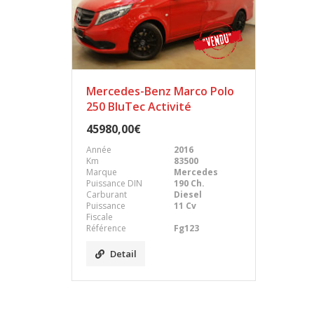
Mercedes-Benz Marco Polo
250 BluTec Activité
45980,00€
Année
2016
Km
83500
Marque
Mercedes
Puissance DIN
190 Ch.
Carburant
Diesel
Puissance
11 Cv
Fiscale
Référence
Fg123
Detail