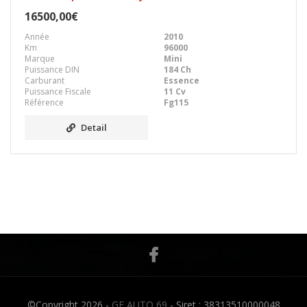
16500,00€
Année
2010
Km
96000
Marque
Mini
Puissance DIN
184 Ch
Carburant
Essence
Puissance Fiscale
11 Cv
Référence
Fg115
Detail
©Copyright 2026 -
GF AUTO 69
- Siret : 38313510000048