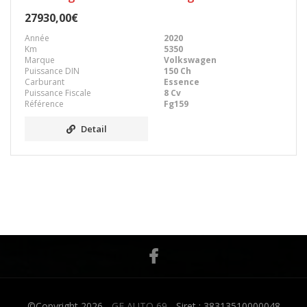
27930,00€
Année
2020
Km
5350
Marque
Volkswagen
Puissance DIN
150 Ch
Carburant
Essence
Puissance Fiscale
8 Cv
Référence
Fg159
Detail
©Copyright 2026 -
GF AUTO 69
- Siret : 38313510000048