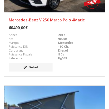
Mercedes-Benz V 250 Marco Polo 4Matic
60490,00€
Année
2017
Km
90000
Marque
Mercedes
Puissance DIN
190 Ch.
Carburant
Diesel
Puissance Fiscale
8 Cv
Référence
Fg539
Detail