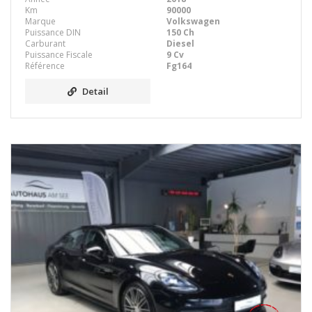
Km
90000
Marque
Volkswagen
Puissance DIN
150 Ch
Carburant
Diesel
Puissance Fiscale
9 Cv
Référence
Fg164
Detail