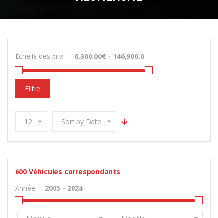
Échelle des prix
Filtre
12
Sort by Date
600
Véhicules correspondants
Année