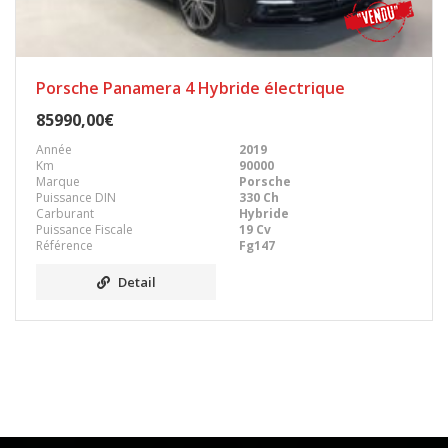
Porsche Panamera 4 Hybride électrique
85990,00€
Année
2019
Km
90000
Marque
Porsche
Puissance DIN
330 Ch
Carburant
Hybride
Puissance Fiscale
19 Cv
Référence
Fg147
Detail