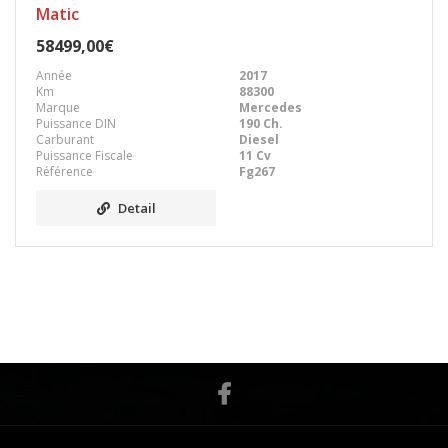
Matic
58499,00€
Année
2017
Km
88300
Marque
Mercedes
Puissance DIN
190 Ch.
Carburant
Diesel
Puissance Fiscale
11 Cv
Référence
Fg267
Detail