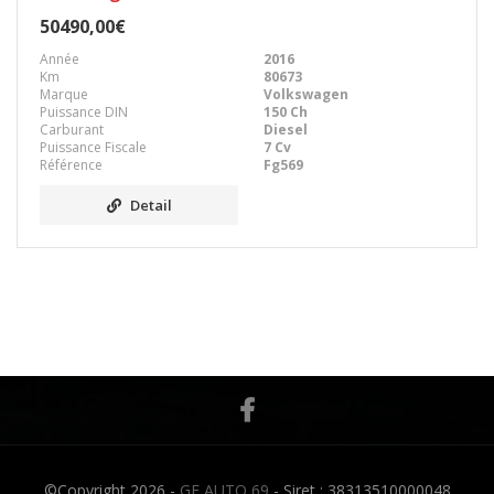
50490,00€
Année
2016
Km
80673
Marque
Volkswagen
Puissance DIN
150 Ch
Carburant
Diesel
Puissance Fiscale
7 Cv
Référence
Fg569
Detail
©Copyright 2026 -
GF AUTO 69
- Siret : 38313510000048