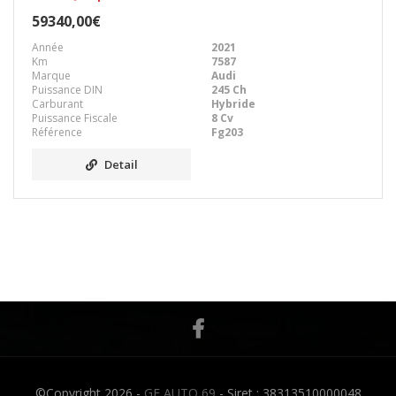
59340,00€
Année
2021
Km
7587
Marque
Audi
Puissance DIN
245 Ch
Carburant
Hybride
Puissance Fiscale
8 Cv
Référence
Fg203
Detail
©Copyright 2026 -
GF AUTO 69
- Siret : 38313510000048