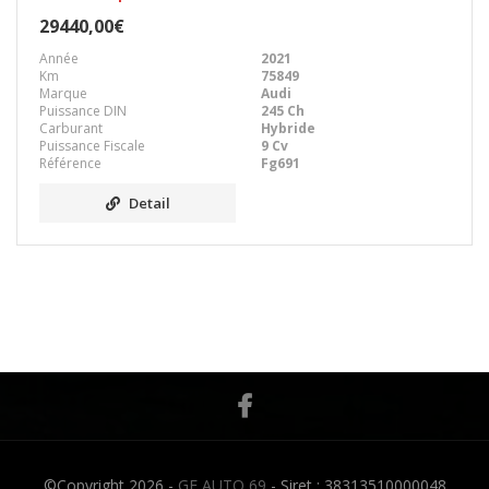
29440,00€
Année
2021
Km
75849
Marque
Audi
Puissance DIN
245 Ch
Carburant
Hybride
Puissance Fiscale
9 Cv
Référence
Fg691
Detail
©Copyright 2026 -
GF AUTO 69
- Siret : 38313510000048