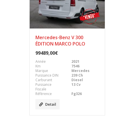
Mercedes-Benz V 300
ÉDITION MARCO POLO
99489,00€
Année
2021
Km
7546
Marque
Mercedes
Puissance DIN
239 Ch
Carburant
Diesel
Puissance
13 Cv
Fiscale
Référence
Fg326
Detail