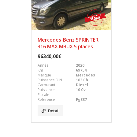
Mercedes-Benz SPRINTER
316 MAX MBUX 5 places
96340,00€
Année
2020
Km
69754
Marque
Mercedes
Puissance DIN
163 Ch
Carburant
Diesel
Puissance
10 Cv
Fiscale
Référence
Fg337
Detail