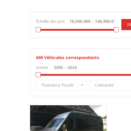
Échelle des prix
Fi
600
Véhicules correspondants
Année
Puissance fiscale
Carburant