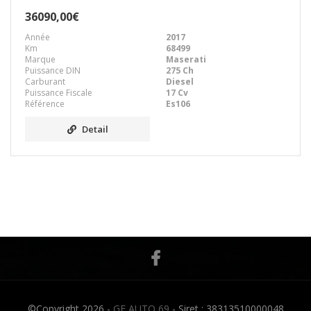
36090,00€
Année
2017
Km
68499
Marque
Maserati
Puissance DIN
275 Ch
Carburant
Diesel
Puissance Fiscale
17 Cv
Référence
Es106
Detail
©Copyright 2026 -
GF AUTO 69
- Siret : 38313510000048