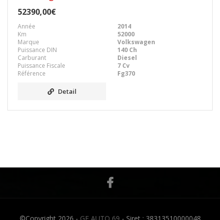
52390,00€
Année
2014
Km
52000
Marque
Volkswagen
Puissance DIN
140 Ch
Carburant
Diesel
Puissance Fiscale
7 Cv
Référence
Fg370
Detail
©Copyright 2026 -
GF AUTO 69
- Siret : 38313510000048