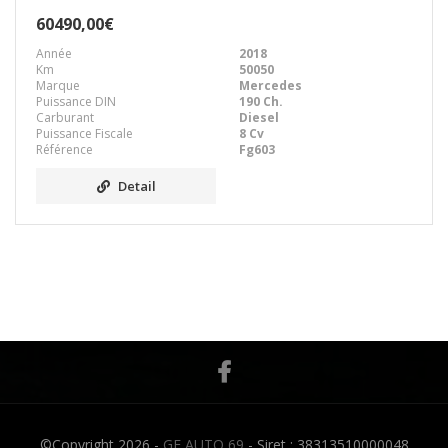
60490,00€
Année
2018
Km
50050
Marque
Mercedes
Puissance DIN
190 Ch.
Carburant
Diesel
Puissance Fiscale
8 Cv
Référence
Fg603
Detail
©Copyright 2026 -
GF AUTO 69
- Siret : 38313510000048