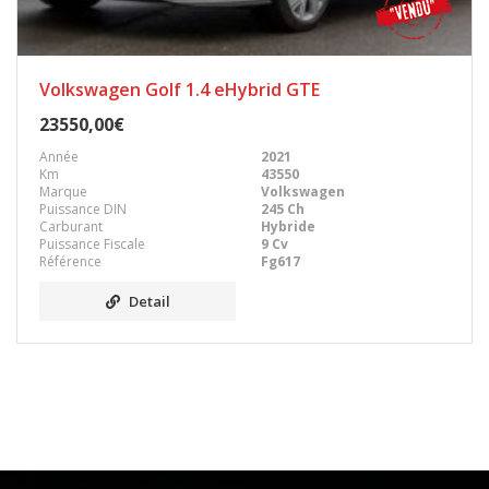
Volkswagen Golf 1.4 eHybrid GTE
23550,00€
Année
2021
Km
43550
Marque
Volkswagen
Puissance DIN
245 Ch
Carburant
Hybride
Puissance Fiscale
9 Cv
Référence
Fg617
Detail