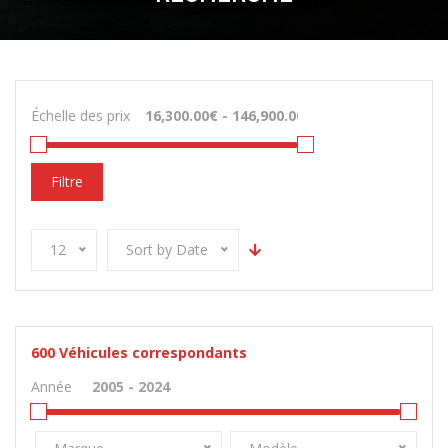
Échelle des prix
Filtre
12
Sort by Date
600
Véhicules correspondants
Année