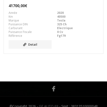
41700,00€
Année
2020
Km
40500
Marque
Tesla
Puissance DIN
325 Ch
Carburant
Electrique
Puissance Fiscale
0 Cv
Référence
Fg179
Detail
©Copyright 2026 -
GF AUTO 69
- Siret : 38313510000048