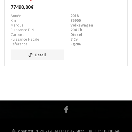
77490,00€
Année
2018
Km
35900
Marque
Volkswagen
Puissance DIN
204 Ch
Carburant
Diesel
Puissance Fiscale
7 Cv
Référence
Fg286
Detail
©Copyright 2026 -
GF AUTO 69
- Siret : 38313510000048