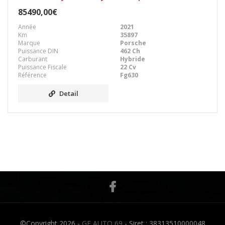
85490,00€
Année
2021
Km
35897
Marque
Porsche
Puissance DIN
462 Ch
Carburant
Hybride
Puissance Fiscale
22 Cv
Référence
Fg630
Detail
©Copyright 2026 -
GF AUTO 69
- Siret : 38313510000048