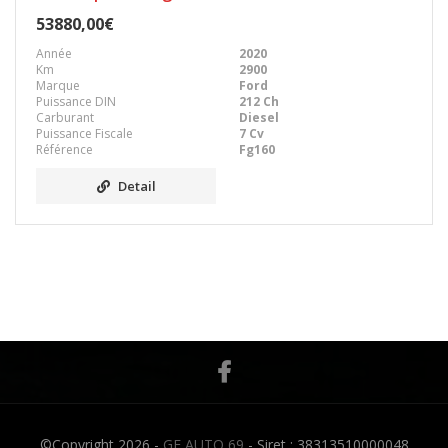
53880,00€
Année
2020
Km
2900
Marque
Ford
Puissance DIN
212 Ch
Carburant
Diesel
Puissance Fiscale
7 Cv
Référence
Fg160
Detail
©Copyright 2026 -
GF AUTO 69
- Siret : 38313510000048