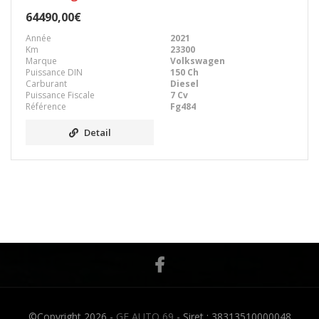
64490,00€
Année
2021
Km
23300
Marque
Volkswagen
Puissance DIN
150 Ch
Carburant
Diesel
Puissance Fiscale
7 Cv
Référence
Fg484
Detail
©Copyright 2026 -
GF AUTO 69
- Siret : 38313510000048