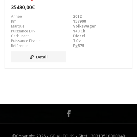
35490,00€
Année
2012
Km
157900
Marque
Volkswagen
Puissance DIN
140 Ch
Carburant
Diesel
Puissance Fiscale
7 Cv
Référence
Fg575
Detail
©Copyright 2026 -
GF AUTO 69
- Siret : 38313510000048