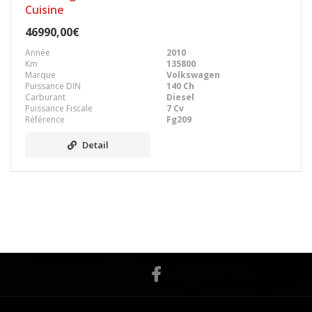
Cuisine
46990,00€
Année
2010
Km
135800
Marque
Volkswagen
Puissance DIN
140 Ch
Carburant
Diesel
Puissance Fiscale
7 Cv
Référence
Fg209
Detail