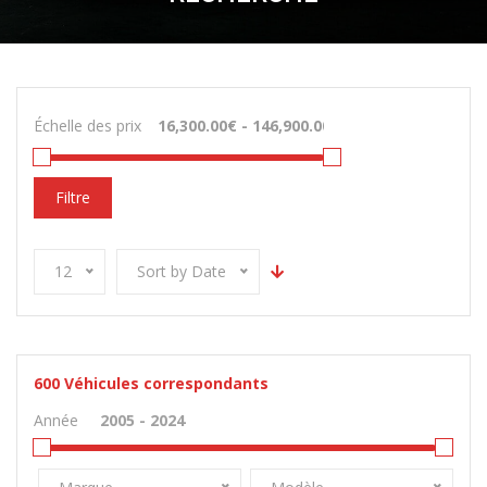
Échelle des prix
Filtre
12
Sort by Date
600
Véhicules correspondants
Année