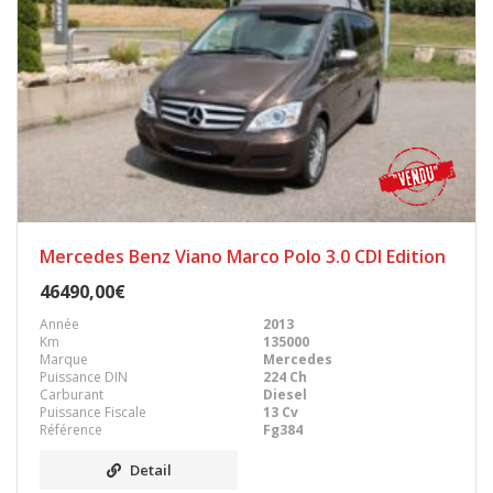
Mercedes Benz Viano Marco Polo 3.0 CDI Edition
46490,00€
Année
2013
Km
135000
Marque
Mercedes
Puissance DIN
224 Ch
Carburant
Diesel
Puissance Fiscale
13 Cv
Référence
Fg384
Detail