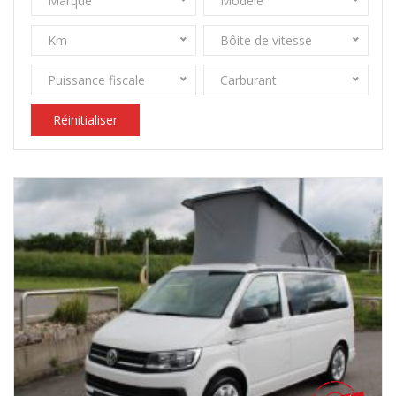
Marque
Modèle
Km
Bôite de vitesse
Puissance fiscale
Carburant
Réinitialiser