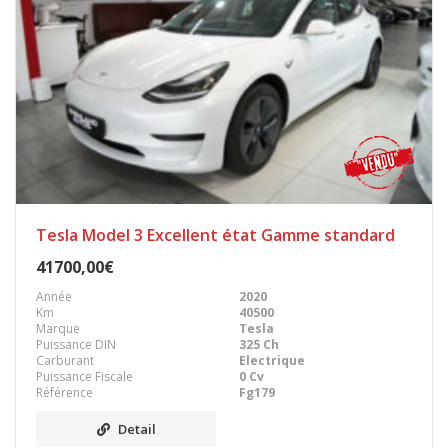
Tesla Model 3 Excellent état Gamme standard
41700,00€
Année
2020
Km
40500
Marque
Tesla
Puissance DIN
325 Ch
Carburant
Electrique
Puissance Fiscale
0 Cv
Référence
Fg179
Detail