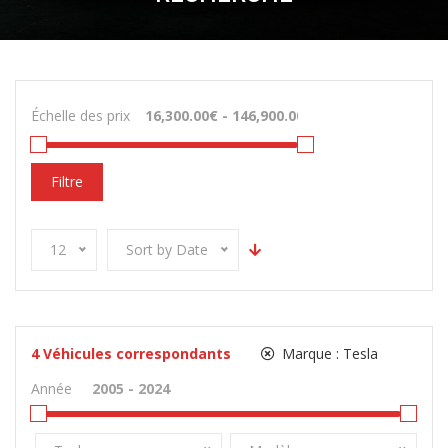
Échelle des prix
Filtre
12
Sort by Date
4
Véhicules correspondants
Marque :
Tesla
Année