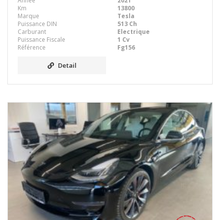
Année
2021
Km
13800
Marque
Tesla
Puissance DIN
513 Ch
Carburant
Electrique
Puissance Fiscale
1 Cv
Référence
Fg156
Detail