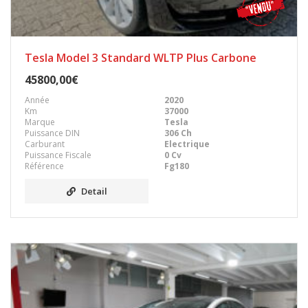
Tesla Model 3 Standard WLTP Plus Carbone
45800,00€
Année
2020
Km
37000
Marque
Tesla
Puissance DIN
306 Ch
Carburant
Electrique
Puissance Fiscale
0 Cv
Référence
Fg180
Detail