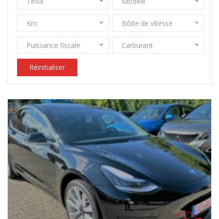
Tesla
Modèle
Km
Bôite de vitesse
Puissance fiscale
Carburant
Réinitialiser