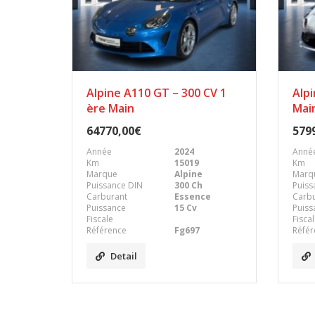
Alpine A110 GT – 300 CV 1
Alpi
ère Main
Mai
64770,00€
579
Année
2024
Anné
Km
15019
Km
Marque
Alpine
Marq
Puissance DIN
300 Ch
Puiss
Carburant
Essence
Carb
Puissance
15 Cv
Puiss
Fiscale
Fisca
Référence
Fg697
Référ
Detail