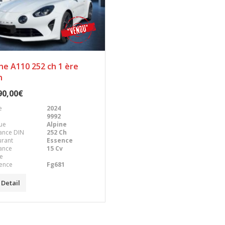
ne A110 252 ch 1 ère
n
90,00€
e
2024
9992
ue
Alpine
ance DIN
252 Ch
urant
Essence
ance
15 Cv
le
ence
Fg681
Detail