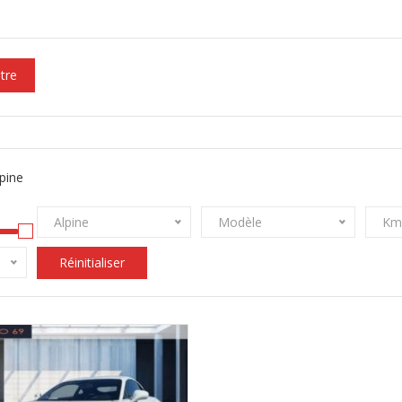
ltre
pine
Alpine
Modèle
Km
Réinitialiser