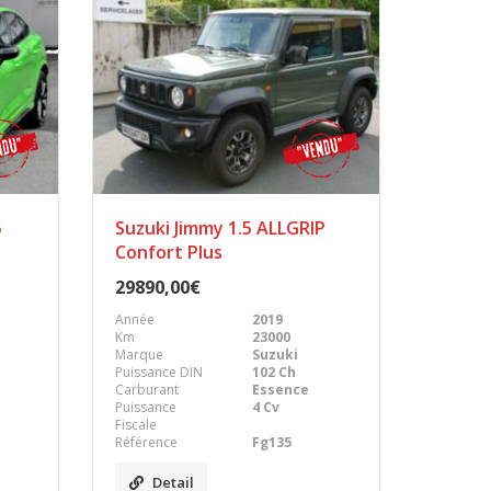
5
Suzuki Jimmy 1.5 ALLGRIP
Confort Plus
29890,00€
Année
2019
Km
23000
Marque
Suzuki
Puissance DIN
102 Ch
Carburant
Essence
Puissance
4 Cv
Fiscale
Référence
Fg135
Detail