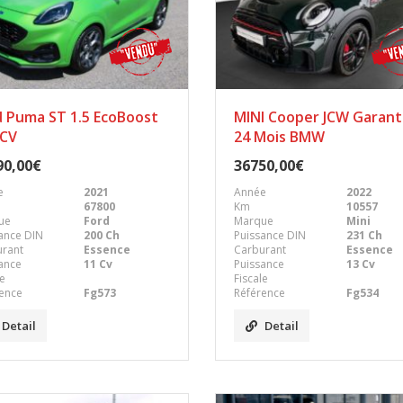
d Puma ST 1.5 EcoBoost
MINI Cooper JCW Garant
 CV
24 Mois BMW
90,00€
36750,00€
e
2021
Année
2022
67800
Km
10557
ue
Ford
Marque
Mini
ance DIN
200 Ch
Puissance DIN
231 Ch
urant
Essence
Carburant
Essence
ance
11 Cv
Puissance
13 Cv
le
Fiscale
ence
Fg573
Référence
Fg534
Detail
Detail