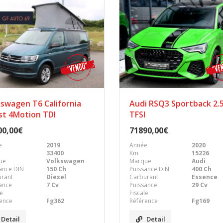
kswagen T6 California
Audi RSQ3 Sportback 2.
st 4Motion TDI
TFSI
00,00€
71890,00€
e
2019
Année
2020
33400
Km
15226
ue
Volkswagen
Marque
Audi
ance DIN
150 Ch
Puissance DIN
400 Ch
urant
Diesel
Carburant
Essence
ance
7 Cv
Puissance
29 Cv
le
Fiscale
ence
Fg362
Référence
Fg169
Detail
Detail