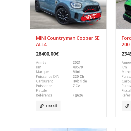
MINI Countryman Cooper SE
For
ALL4
200
28400,00€
234
Année
2021
Anné
Km
48579
Km
Marque
Mini
Marq
Puissance DIN
220 Ch
Puiss
Carburant
Hybride
Carb
Puissance
7 Cv
Puiss
Fiscale
Fisca
Référence
Fg626
Référ
Detail