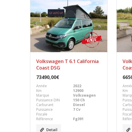
Volkswagen T 6.1 California
Vol
Coast DSG
Coa
73490,00€
665
Année
2022
Anné
Km
12900
Km
Marque
Volkswagen
Marq
Puissance DIN
150 Ch
Puiss
Carburant
Diesel
Carb
Puissance
7 Cv
Puiss
Fiscale
Fisca
Référence
Fg391
Référ
Detail