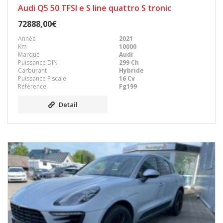
Audi Q5 50 TFSI e S line quattro S tronic
72888,00€
Année
2021
Km
10000
Marque
Audi
Puissance DIN
299 Ch
Carburant
Hybride
Puissance Fiscale
16 Cv
Référence
Fg199
Detail