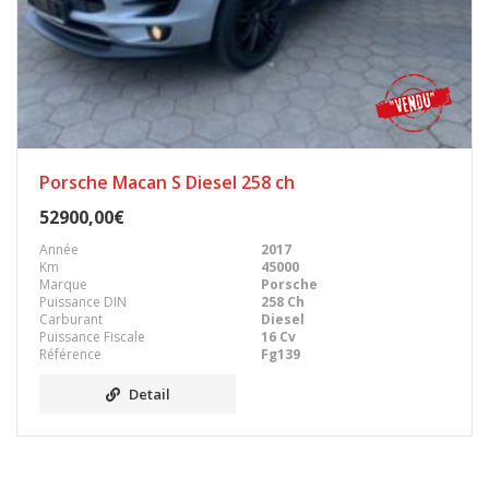
Porsche Macan S Diesel 258 ch
52900,00€
Année
2017
Km
45000
Marque
Porsche
Puissance DIN
258 Ch
Carburant
Diesel
Puissance Fiscale
16 Cv
Référence
Fg139
Detail