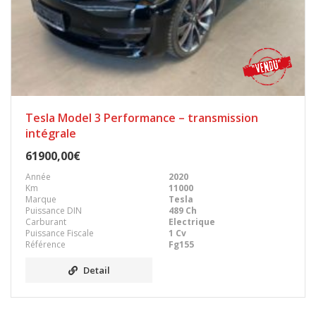
Tesla Model 3 Performance – transmission
intégrale
61900,00€
Année
2020
Km
11000
Marque
Tesla
Puissance DIN
489 Ch
Carburant
Electrique
Puissance Fiscale
1 Cv
Référence
Fg155
Detail