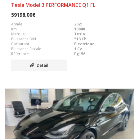
Tesla Model 3 PERFORMANCE Q1 FL
59198,00€
Année
2021
Km
13800
Marque
Tesla
Puissance DIN
513 Ch
Carburant
Electrique
Puissance Fiscale
1 Cv
Référence
Fg156
Detail