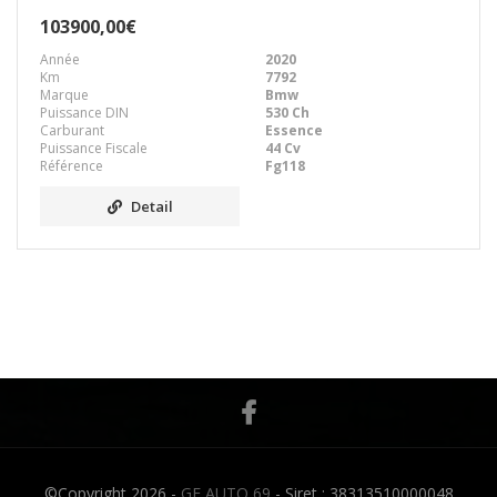
103900,00€
Année
2020
Km
7792
Marque
Bmw
Puissance DIN
530 Ch
Carburant
Essence
Puissance Fiscale
44 Cv
Référence
Fg118
Detail
©Copyright 2026 -
GF AUTO 69
- Siret : 38313510000048