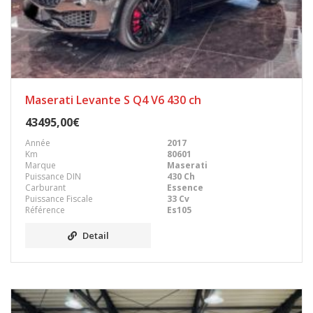
Maserati Levante S Q4 V6 430 ch
43495,00€
Année
2017
Km
80601
Marque
Maserati
Puissance DIN
430 Ch
Carburant
Essence
Puissance Fiscale
33 Cv
Référence
Es105
Detail