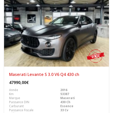
Maserati Levante S 3.0 V6 Q4 430 ch
47990,00€
Année
2016
Km
53387
Marque
Maserati
Puissance DIN
430 Ch
Carburant
Essence
Puissance Fiscale
33 Cv