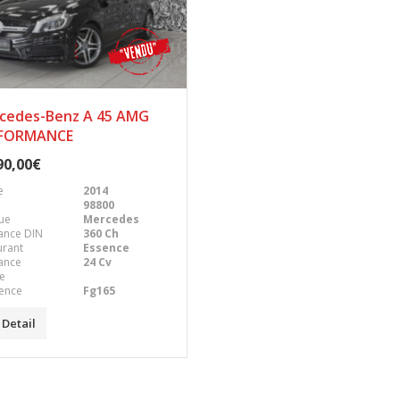
cedes-Benz A 45 AMG
FORMANCE
90,00€
e
2014
98800
ue
Mercedes
ance DIN
360 Ch
urant
Essence
ance
24 Cv
le
ence
Fg165
Detail