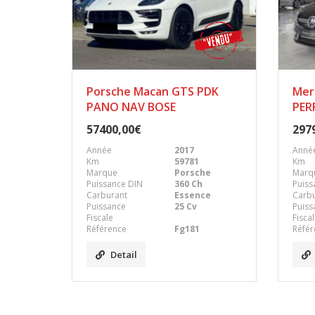
Porsche Macan GTS PDK
Mer
PANO NAV BOSE
PER
57400,00€
297
Année
2017
Anné
Km
59781
Km
Marque
Porsche
Marq
Puissance DIN
360 Ch
Puiss
Carburant
Essence
Carb
Puissance
25 Cv
Puiss
Fiscale
Fisca
Référence
Fg181
Référ
Detail