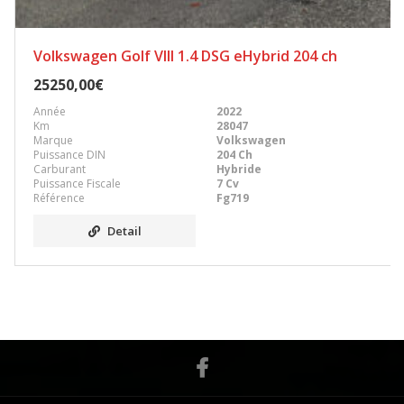
Volkswagen Golf VIII 1.4 DSG eHybrid 204 ch
25250,00€
Année
2022
Km
28047
Marque
Volkswagen
Puissance DIN
204 Ch
Carburant
Hybride
Puissance Fiscale
7 Cv
Référence
Fg719
Detail